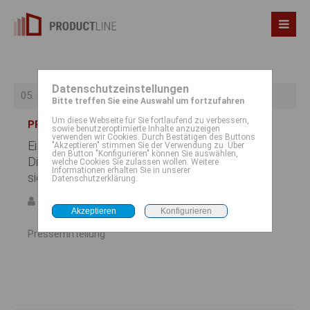
Datenschutzeinstellungen
05. Aug 2026
Bitte treffen Sie eine Auswahl um fortzufahren
Um diese Webseite für Sie fortlaufend zu verbessern,
PRESSEMITTEILUNG
sowie benutzeroptimierte Inhalte anzuzeigen
verwenden wir Cookies. Durch Bestätigen des Buttons
Ein weiterer Schritt zur
"Akzeptieren" stimmen Sie der Verwendung zu. Über
den Button "Konfigurieren" können Sie auswählen,
Digitalisierung: ZAV führt
welche Cookies Sie zulassen wollen. Weitere
Informationen erhalten Sie in unserer
sichere KI-Lösung ein
Datenschutzerklärung.
von Frau Boss
0
Pressemitteilung