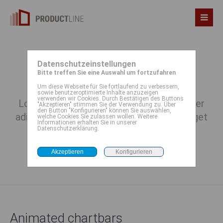
Datenschutzeinstellungen
Animated Chartbars
Bitte treffen Sie eine Auswahl um fortzufahren
Um diese Webseite für Sie fortlaufend zu verbessern,
sowie benutzeroptimierte Inhalte anzuzeigen
verwenden wir Cookies. Durch Bestätigen des Buttons
Lorem ipsum dolor sit amet, consectetuer
"Akzeptieren" stimmen Sie der Verwendung zu. Über
den Button "Konfigurieren" können Sie auswählen,
adipiscing elit. Aenean commodo ligula eget
welche Cookies Sie zulassen wollen. Weitere
Informationen erhalten Sie in unserer
dolor. Aenean massa.
Datenschutzerklärung.
Animated chartbars