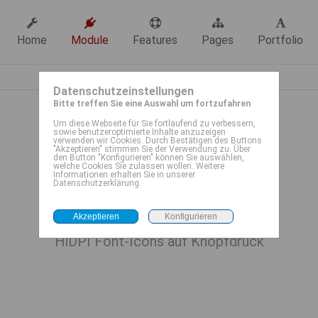
Home
Module
Features
Pages
Portfolio
Datenschutzeinstellungen
Bitte treffen Sie eine Auswahl um fortzufahren
Um diese Webseite für Sie fortlaufend zu verbessern,
sowie benutzeroptimierte Inhalte anzuzeigen
verwenden wir Cookies. Durch Bestätigen des Buttons
"Akzeptieren" stimmen Sie der Verwendung zu. Über
den Button "Konfigurieren" können Sie auswählen,
welche Cookies Sie zulassen wollen. Weitere
Iconpicker
Informationen erhalten Sie in unserer
Datenschutzerklärung.
HiDPI Font-Icons auf Knopfdruck