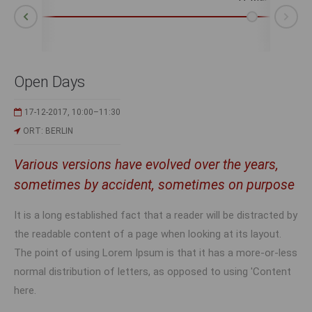
Ne
Prev
Open Days
17-12-2017, 10:00–11:30
ORT: BERLIN
Various versions have evolved over the years,
oul
se
se
se
se
se
se
sometimes by accident, sometimes on purpose
d by
d by
d by
d by
d by
d by
d by
It is a long established fact that a reader will be distracted by
ess
the readable content of a page when looking at its layout.
nt
ess
ess
ess
ess
ess
ess
The point of using Lorem Ipsum is that it has a more-or-less
nt
nt
nt
nt
nt
nt
normal distribution of letters, as opposed to using 'Content
here.