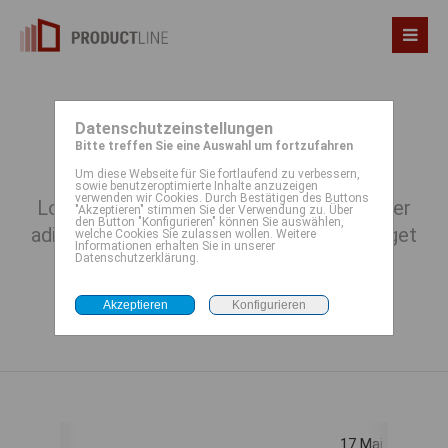
Datenschutzeinstellungen
Events - Timeline
Bitte treffen Sie eine Auswahl um fortzufahren
Um diese Webseite für Sie fortlaufend zu verbessern,
sowie benutzeroptimierte Inhalte anzuzeigen
verwenden wir Cookies. Durch Bestätigen des Buttons
Lorem ipsum dolor sit amet, consectetuer
"Akzeptieren" stimmen Sie der Verwendung zu. Über
den Button "Konfigurieren" können Sie auswählen,
adipiscing elit. Aenean commodo ligula eget
welche Cookies Sie zulassen wollen. Weitere
Informationen erhalten Sie in unserer
dolor. Aenean massa.
Datenschutzerklärung.
 Dez
17 Mai