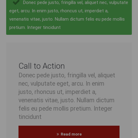
Donec pede justo, fringilla vel, aliquet nec, vulputate
eget, arcu. In enim justo, rhoncus ut, imperdiet a,
venenatis vitae, justo. Nullam dictum felis eu pede mollis
pretium. Integer tincidunt
Call to Action
Donec pede justo, fringilla vel, aliquet
nec, vulputate eget, arcu. In enim
justo, rhoncus ut, imperdiet a,
venenatis vitae, justo. Nullam dictum
felis eu pede mollis pretium. Integer
tincidunt
Read more