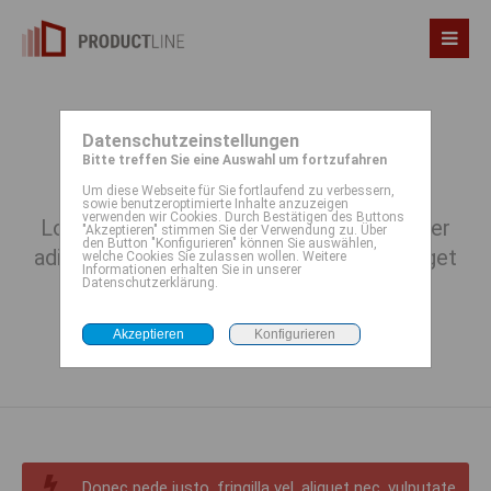
Datenschutzeinstellungen
Boxes & Call-to-Action
Bitte treffen Sie eine Auswahl um fortzufahren
Um diese Webseite für Sie fortlaufend zu verbessern,
sowie benutzeroptimierte Inhalte anzuzeigen
verwenden wir Cookies. Durch Bestätigen des Buttons
Lorem ipsum dolor sit amet, consectetuer
"Akzeptieren" stimmen Sie der Verwendung zu. Über
den Button "Konfigurieren" können Sie auswählen,
adipiscing elit. Aenean commodo ligula eget
welche Cookies Sie zulassen wollen. Weitere
Informationen erhalten Sie in unserer
dolor. Aenean massa.
Datenschutzerklärung.
Donec pede justo, fringilla vel, aliquet nec, vulputate