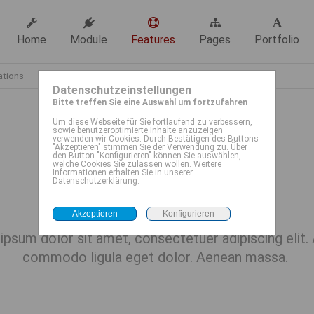
Home
Module
Features
Pages
Portfolio
tions
Datenschutzeinstellungen
Bitte treffen Sie eine Auswahl um fortzufahren
Um diese Webseite für Sie fortlaufend zu verbessern,
sowie benutzeroptimierte Inhalte anzuzeigen
verwenden wir Cookies. Durch Bestätigen des Buttons
"Akzeptieren" stimmen Sie der Verwendung zu. Über
den Button "Konfigurieren" können Sie auswählen,
welche Cookies Sie zulassen wollen. Weitere
CSS3 Animations
Informationen erhalten Sie in unserer
Datenschutzerklärung.
ipsum dolor sit amet, consectetuer adipiscing elit.
commodo ligula eget dolor. Aenean massa.